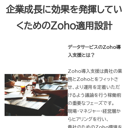
企業成長に効果を発揮してい
くためのZoho適用設計
データサービスのZoho導
入支援とは？
Zoho導入支援は貴社の業
務とZohoとをフィットさ
せ、より運用を定着いただ
けるよう議論を行う稼働前
の重要なフェーズです。
現場・マネジャー・経営層か
らヒアリングを行い、
貴社のためのZoho環境を