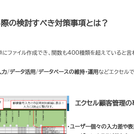
る際の検討すべき対策事項とは？
単にファイル作成でき、関数も400種類を超えていると言
入力
/
データ活用
/
データベースの維持・運用
などエクセル
エクセル顧客管理の
・ユーザー個々の入力差や