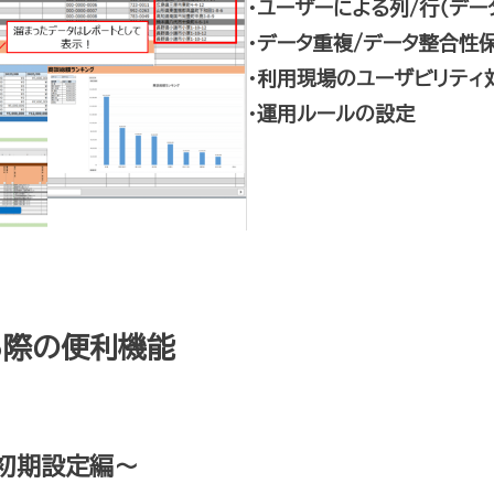
・ユーザーによる列/行（デー
・データ重複/データ整合性
・利用現場のユーザビリティ
・運用ルールの設定
る際の便利機能
初期設定編～