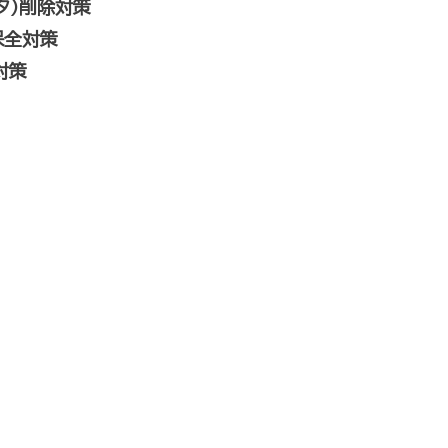
タ）削除対策
保全対策
対策